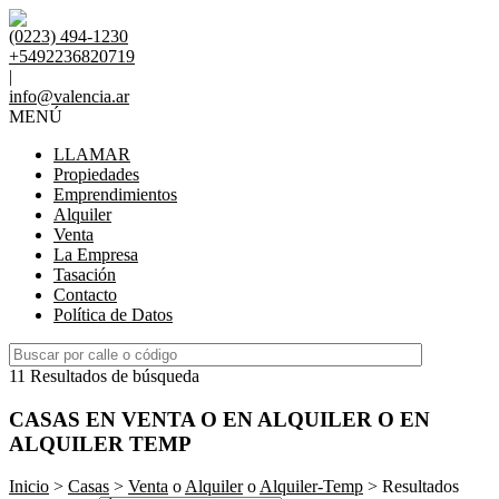
(0223) 494-1230
+5492236820719
|
info@valencia.ar
MENÚ
LLAMAR
Propiedades
Emprendimientos
Alquiler
Venta
La Empresa
Tasación
Contacto
Política de Datos
11 Resultados de búsqueda
CASAS EN VENTA O EN ALQUILER O EN
ALQUILER TEMP
Inicio
>
Casas
>
Venta
o
Alquiler
o
Alquiler-Temp
> Resultados