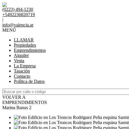
(0223) 494-1230
+5492236820719
|
info@valencia.ar
MENÚ
LLAMAR
Propiedades
Emprendimientos
Alquiler
Venta
La Empresa
Tasación
Contacto
Política de Datos
VOLVER A
EMPRENDIMIENTOS
Marina Banus 2