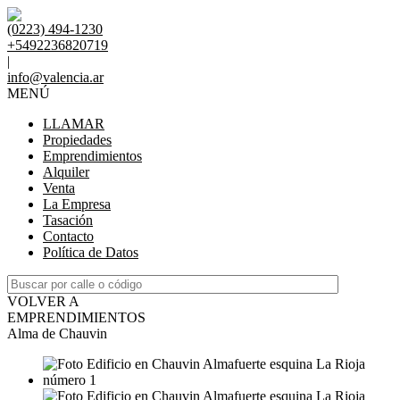
(0223) 494-1230
+5492236820719
|
info@valencia.ar
MENÚ
LLAMAR
Propiedades
Emprendimientos
Alquiler
Venta
La Empresa
Tasación
Contacto
Política de Datos
VOLVER A
EMPRENDIMIENTOS
Alma de Chauvin