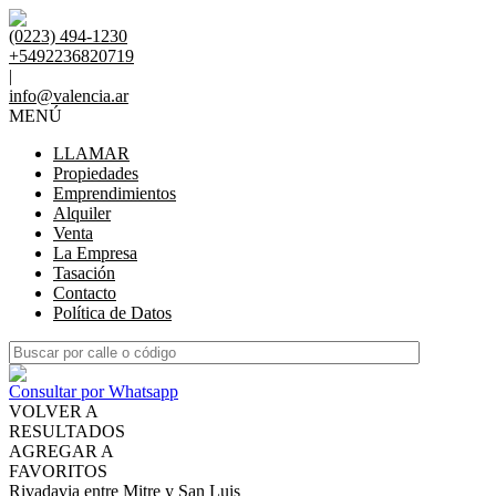
(0223) 494-1230
+5492236820719
|
info@valencia.ar
MENÚ
LLAMAR
Propiedades
Emprendimientos
Alquiler
Venta
La Empresa
Tasación
Contacto
Política de Datos
Consultar por Whatsapp
VOLVER A
RESULTADOS
AGREGAR A
FAVORITOS
Rivadavia entre Mitre y San Luis