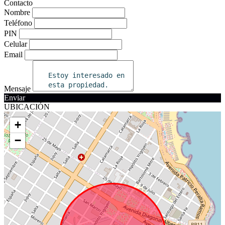
Contacto
Nombre
Teléfono
PIN
Celular
Email
Mensaje
Enviar
UBICACIÓN
+
−