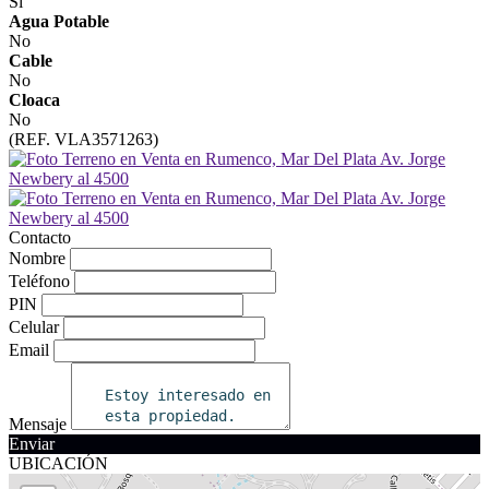
Sí
Agua Potable
No
Cable
No
Cloaca
No
(REF. VLA3571263)
Contacto
Nombre
Teléfono
PIN
Celular
Email
Mensaje
Enviar
UBICACIÓN