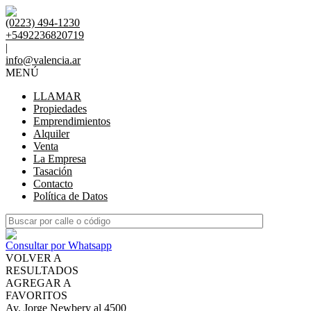
(0223) 494-1230
+5492236820719
|
info@valencia.ar
MENÚ
LLAMAR
Propiedades
Emprendimientos
Alquiler
Venta
La Empresa
Tasación
Contacto
Política de Datos
Consultar por Whatsapp
VOLVER A
RESULTADOS
AGREGAR A
FAVORITOS
Av. Jorge Newbery al 4500