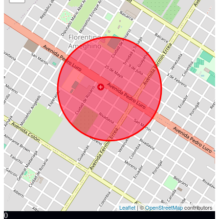
Leaflet
| ©
OpenStreetMap
contributors
0