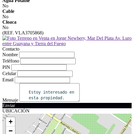
Agua Potable
No
Cable
No
Cloaca
No
(REF. VLA3705868)
Contacto
Nombre
Teléfono
PIN
Celular
Email
Mensaje
Enviar
UBICACIÓN
+
−