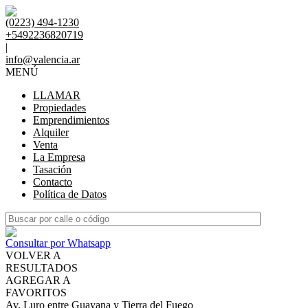
(0223) 494-1230
+5492236820719
|
info@valencia.ar
MENÚ
LLAMAR
Propiedades
Emprendimientos
Alquiler
Venta
La Empresa
Tasación
Contacto
Política de Datos
Consultar por Whatsapp
VOLVER A
RESULTADOS
AGREGAR A
FAVORITOS
Av. Luro entre Guayana y Tierra del Fuego