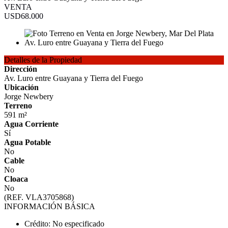
VENTA
USD68.000
Detalles de la Propiedad
Dirección
Av. Luro entre Guayana y Tierra del Fuego
Ubicación
Jorge Newbery
Terreno
591 m²
Agua Corriente
Sí
Agua Potable
No
Cable
No
Cloaca
No
(REF. VLA3705868)
INFORMACIÓN BÁSICA
Crédito: No especificado