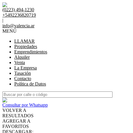
(0223) 494-1230
+5492236820719
|
info@valencia.ar
MENÚ
LLAMAR
Propiedades
Emprendimientos
Alquiler
Venta
La Empresa
Tasación
Contacto
Política de Datos
Consultar por Whatsapp
VOLVER A
RESULTADOS
AGREGAR A
FAVORITOS
DESCARGAR: