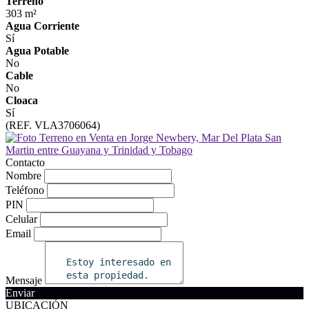
Terreno
303 m²
Agua Corriente
Sí
Agua Potable
No
Cable
No
Cloaca
Sí
(REF. VLA3706064)
Contacto
Nombre
Teléfono
PIN
Celular
Email
Mensaje
Enviar
UBICACIÓN