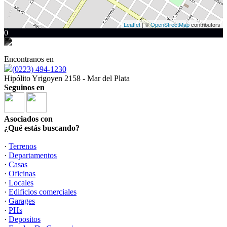
Leaflet
| ©
OpenStreetMap
contributors
0
Encontranos en
(0223) 494-1230
Hipólito Yrigoyen 2158 - Mar del Plata
Seguinos en
Asociados con
¿Qué estás buscando?
·
Terrenos
·
Departamentos
·
Casas
·
Oficinas
·
Locales
·
Edificios comerciales
·
Garages
·
PHs
·
Depositos