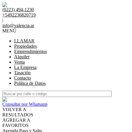
(0223) 494-1230
+5492236820719
|
info@valencia.ar
MENÚ
LLAMAR
Propiedades
Emprendimientos
Alquiler
Venta
La Empresa
Tasación
Contacto
Política de Datos
Consultar por Whatsapp
VOLVER A
RESULTADOS
AGREGAR A
FAVORITOS
Avenida Paso y Salta