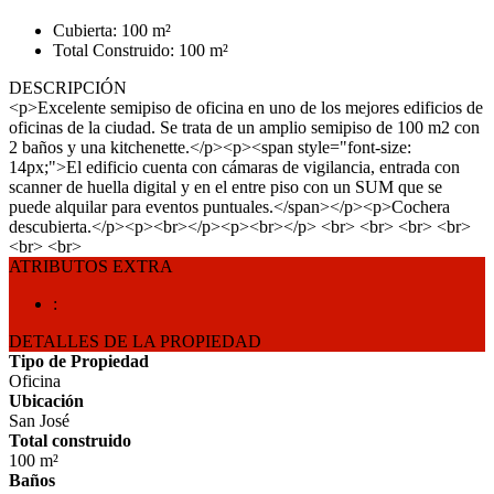
Cubierta: 100 m²
Total Construido: 100 m²
DESCRIPCIÓN
<p>Excelente semipiso de oficina en uno de los mejores edificios de
oficinas de la ciudad. Se trata de un amplio semipiso de 100 m2 con
2 baños y una kitchenette.</p><p><span style="font-size:
14px;">El edificio cuenta con cámaras de vigilancia, entrada con
scanner de huella digital y en el entre piso con un SUM que se
puede alquilar para eventos puntuales.</span></p><p>Cochera
descubierta.</p><p><br></p><p><br></p> <br> <br> <br> <br>
<br> <br>
ATRIBUTOS EXTRA
:
DETALLES DE LA PROPIEDAD
Tipo de Propiedad
Oficina
Ubicación
San José
Total construido
100 m²
Baños