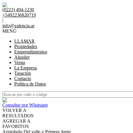
(0223) 494-1230
+5492236820719
|
info@valencia.ar
MENÚ
LLAMAR
Propiedades
Emprendimientos
Alquiler
Venta
La Empresa
Tasación
Contacto
Política de Datos
Consultar por Whatsapp
VOLVER A
RESULTADOS
AGREGAR A
FAVORITOS
Aristobulo Del valle y Primera Junta