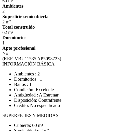
60 m²
Ambientes
2
Superficie semicubierta
2 m²
Total construido
62 m²
Dormitorios
1
Apto profesional
No
(REF. VBU11535 AP5098723)
INFORMACIÓN BÁSICA
Ambientes : 2
Dormitorios : 1
Baños : 1
Condición: Excelente
Antigüedad : A Estrenar
Disposición: Contrafrente
Crédito: No especificado
SUPERFICIES Y MEDIDAS
Cubierta: 60 m²
Semicubierta: 2 m²