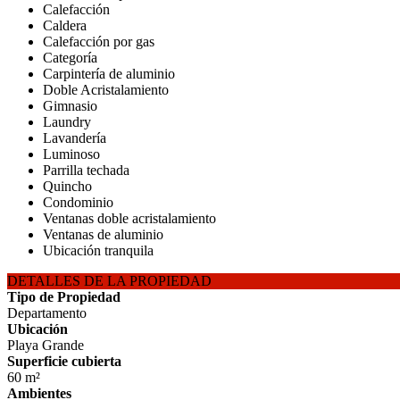
Calefacción
Caldera
Calefacción por gas
Categoría
Carpintería de aluminio
Doble Acristalamiento
Gimnasio
Laundry
Lavandería
Luminoso
Parrilla techada
Quincho
Condominio
Ventanas doble acristalamiento
Ventanas de aluminio
Ubicación tranquila
DETALLES DE LA PROPIEDAD
Tipo de Propiedad
Departamento
Ubicación
Playa Grande
Superficie cubierta
60 m²
Ambientes