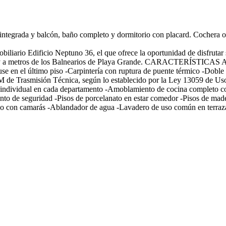
ntegrada y balcón, baño completo y dormitorio con placard. Cochera o
obiliario Edificio Neptuno 36, el que ofrece la oportunidad de disfruta
lém y a metros de los Balnearios de Playa Grande. CARACTERÍSTICAS 
e en el último piso -Carpintería con ruptura de puente térmico -Doble
 de Trasmisión Técnica, según lo establecido por la Ley 13059 de Uso 
 individual en cada departamento -Amoblamiento de cocina completo co
ento de seguridad -Pisos de porcelanato en estar comedor -Pisos de made
toreo con camarás -Ablandador de agua -Lavadero de uso común en ter