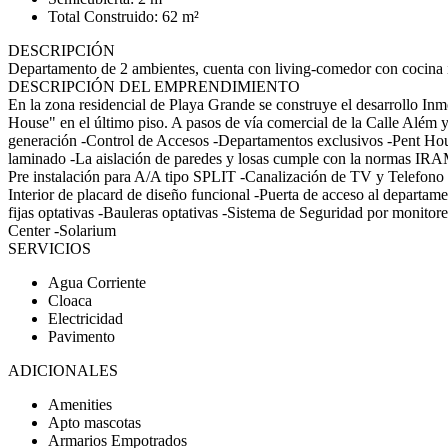
Total Construido: 62 m²
DESCRIPCIÓN
Departamento de 2 ambientes, cuenta con living-comedor con cocina i
DESCRIPCIÓN DEL EMPRENDIMIENTO
En la zona residencial de Playa Grande se construye el desarrollo Inm
House" en el último piso. A pasos de vía comercial de la Calle A
generación -Control de Accesos -Departamentos exclusivos -Pent Hous
laminado -La aislación de paredes y losas cumple con la normas IRAM
Pre instalación para A/A tipo SPLIT -Canalización de TV y Telefono
Interior de placard de diseño funcional -Puerta de acceso al departam
fijas optativas -Bauleras optativas -Sistema de Seguridad por moni
Center -Solarium
SERVICIOS
Agua Corriente
Cloaca
Electricidad
Pavimento
ADICIONALES
Amenities
Apto mascotas
Armarios Empotrados