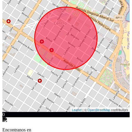
Leaflet
| ©
OpenStreetMap
contributors
0
Encontranos en