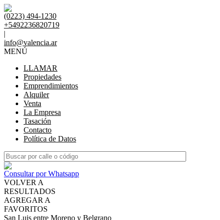
(0223) 494-1230
+5492236820719
|
info@valencia.ar
MENÚ
LLAMAR
Propiedades
Emprendimientos
Alquiler
Venta
La Empresa
Tasación
Contacto
Política de Datos
Consultar por Whatsapp
VOLVER A
RESULTADOS
AGREGAR A
FAVORITOS
San Luis entre Moreno y Belgrano