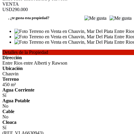
VENTA
USD290.000
,
¿te gusta esta propiedad?
Detalles de la Propiedad
Dirección
Entre Rios entre Alberti y Rawson
Ubicación
Chauvin
Terreno
450 m²
Agua Corriente
Sí
Agua Potable
No
Cable
No
Cloaca
Sí
(REF. VLA6630943)