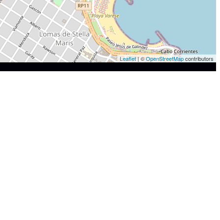
Leaflet
| ©
OpenStreetMap
contributors