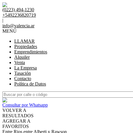
(0223) 494-1230
+5492236820719
|
info@valencia.ar
MENÚ
LLAMAR
Propiedades
Emprendimientos
Alquiler
Venta
La Empresa
Tasación
Contacto
Política de Datos
Consultar por Whatsapp
VOLVER A
RESULTADOS
AGREGAR A
FAVORITOS
Entre Rios entre Alberti y Rawson