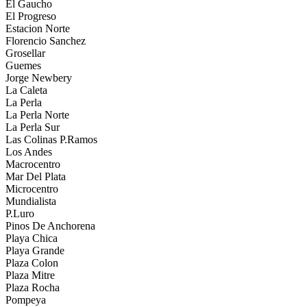
El Gaucho
El Progreso
Estacion Norte
Florencio Sanchez
Grosellar
Guemes
Jorge Newbery
La Caleta
La Perla
La Perla Norte
La Perla Sur
Las Colinas P.Ramos
Los Andes
Macrocentro
Mar Del Plata
Microcentro
Mundialista
P.Luro
Pinos De Anchorena
Playa Chica
Playa Grande
Plaza Colon
Plaza Mitre
Plaza Rocha
Pompeya