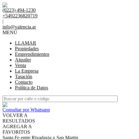
(0223) 494-1230
+5492236820719
|
info@valencia.ar
MENÚ
LLAMAR
Propiedades
Emprendimientos
Alquiler
Venta
La Empresa
Tasación
Contacto
Política de Datos
Consultar por Whatsapp
VOLVER A
RESULTADOS
AGREGAR A
FAVORITOS
Santa Fe entre Rivadavia y San Martin