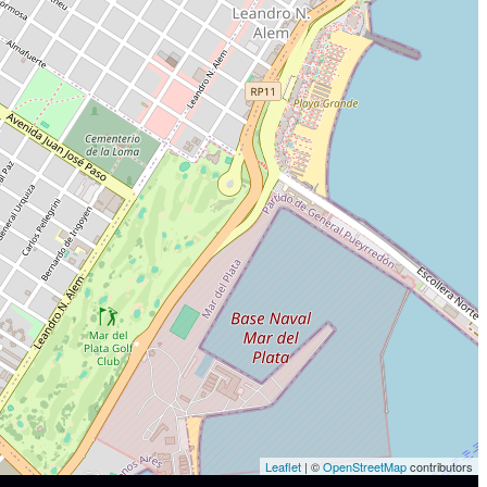
Leaflet
| ©
OpenStreetMap
contributors