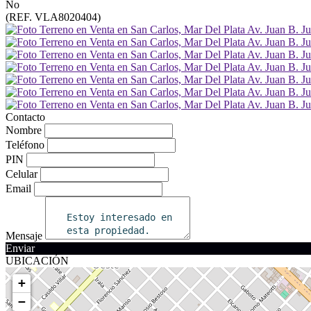
No
(REF. VLA8020404)
Contacto
Nombre
Teléfono
PIN
Celular
Email
Mensaje
Enviar
UBICACIÓN
+
−