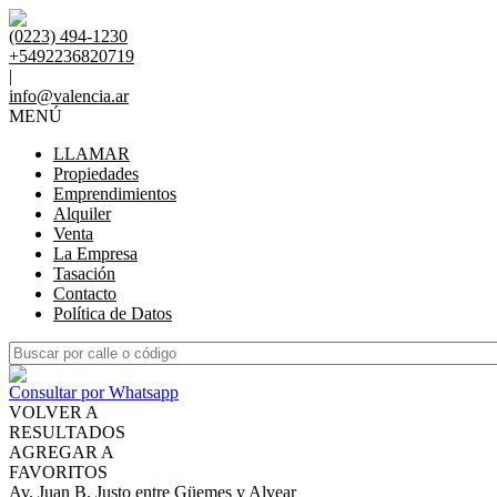
(0223) 494-1230
+5492236820719
|
info@valencia.ar
MENÚ
LLAMAR
Propiedades
Emprendimientos
Alquiler
Venta
La Empresa
Tasación
Contacto
Política de Datos
Consultar por Whatsapp
VOLVER A
RESULTADOS
AGREGAR A
FAVORITOS
Av. Juan B. Justo entre Güemes y Alvear