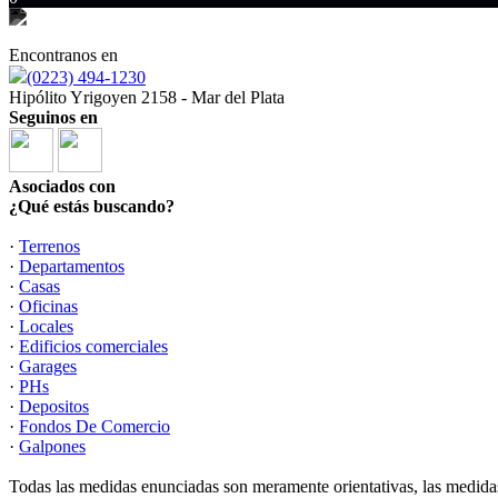
Encontranos en
(0223) 494-1230
Hipólito Yrigoyen 2158 - Mar del Plata
Seguinos en
Asociados con
¿Qué estás buscando?
·
Terrenos
·
Departamentos
·
Casas
·
Oficinas
·
Locales
·
Edificios comerciales
·
Garages
·
PHs
·
Depositos
·
Fondos De Comercio
·
Galpones
Todas las medidas enunciadas son meramente orientativas, las medidas